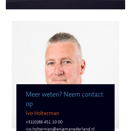
Meer weten? Neem contact
op
Ivo Holterman
+31(0)88 451 10 00
ivo.holterman@enigmanederland.nl